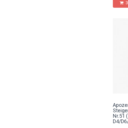
З
Apozem
Steige
Nr.51 
D4/D6/