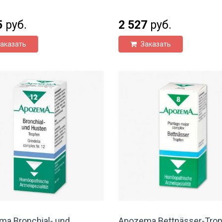
5
руб.
2 527
руб.
аказать
Заказать
a Bronchial- und
Apozema Bettnässer-Tro