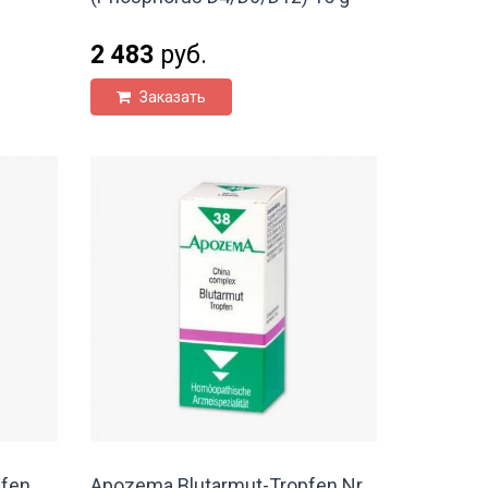
2 483
руб.
Заказать
pfen
Apozema Blutarmut-Tropfen Nr.