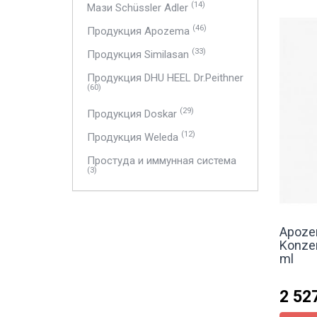
(14)
Мази Schüssler Adler
(46)
Продукция Apozema
(33)
Продукция Similasan
Продукция DHU HEEL Dr.Peithner
(60)
(29)
Продукция Doskar
(12)
Продукция Weleda
Простуда и иммунная система
(3)
Apoze
Konzen
ml
2 52