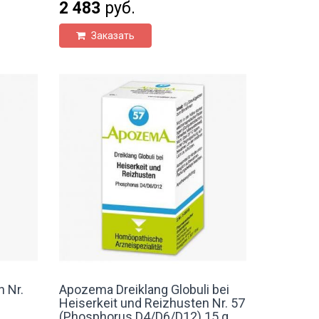
2 483
руб.
Заказать
 Nr.
Apozema Dreiklang Globuli bei
Heiserkeit und Reizhusten Nr. 57
(Phosphorus D4/D6/D12) 15 g