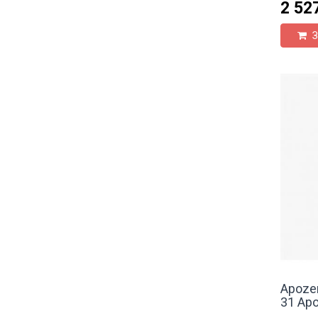
2 52
З
Apozem
31 Ap