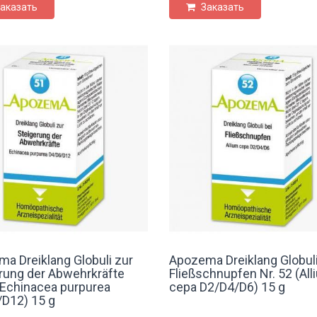
аказать
Заказать
a Dreiklang Globuli zur
Apozema Dreiklang Globuli
rung der Abwehrkräfte
Fließschnupfen Nr. 52 (All
(Echinacea purpurea
cepa D2/D4/D6) 15 g
D12) 15 g