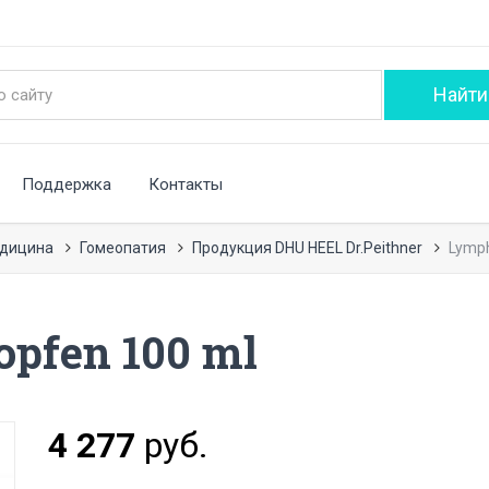
Поддержка
Контакты
едицина
Гомеопатия
Продукция DHU HEEL Dr.Peithner
Lymph
pfen 100 ml
4 277
руб.