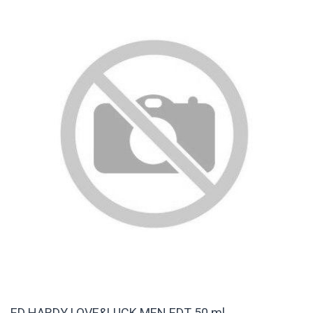
ED HARDY LOVE&LUCK MEN EDT 50 ml