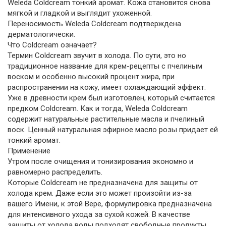
Weleda Coldcream тонкий аромат. Кожа становится снова
мягкой и гладкой и выглядит ухоженной.
Переносимость Weleda Coldcream подтверждена
дерматологически.
Что Coldcream означает?
Термин Coldcream звучит в холода. По сути, это но
традиционное название для крем-рецепты с пчелиным
воском и особенно высокий процент жира, при
распространении на кожу, имеет охлаждающий эффект.
Уже в древности крем был изготовлен, который считается
предком Coldcream. Как и тогда, Weleda Coldcream
содержит натуральные растительные масла и пчелиный
воск. Ценный натуральная эфирное масло розы придает ей
тонкий аромат.
Применение
Утром после очищения и тонизирования экономно и
равномерно распределить.
Которые Coldcream не предназначена для защиты от
холода крем. Даже если это может произойти из-за
вашего Имени, к этой Вере, формулировка предназначена
для интенсивного ухода за сухой кожей. В качестве
защиты от холода воды подходят свободные продукты.