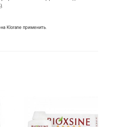
).
а Klorane применить.