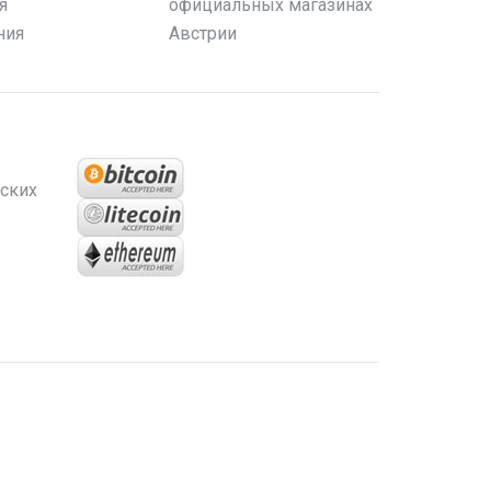
я
официальных магазинах
ния
Австрии
ских