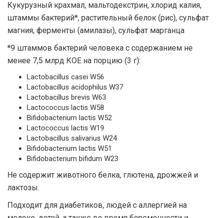
Кукурузный крахмал, мальтодекстрин, хлорид калия,
штаммы бактерий*, растительный белок (рис), сульфат
магния, ферменты (амилазы), сульфат марганца
*9 штаммов бактерий человека с содержанием не
менее 7,5 млрд КОЕ на порцию (3 г):
Lactobacillus casei W56
Lactobacillus acidophilus W37
Lactobacillus brevis W63
Lactococcus lactis W58
Bifidobacterium lactis W52
Lactococcus lactis W19
Lactobacillus salivarius W24
Bifidobacterium lactis W51
Bifidobacterium bifidum W23
Не содержит животного белка, глютена, дрожжей и
лактозы.
Подходит для диабетиков, людей с аллергией на
молоко, детей, а также во время беременности и