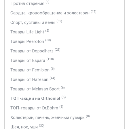
(6)
Против старения
(17)
Сердце, кровообращение и холестерин
(52)
Спорт, суставы и вены
(2)
Товары Life Light
(33)
Товары Peeroton
(23)
Товары от Doppelherz
(118)
Товары от Espara
(6)
Товары от Femibion
(44)
Товары от Hafesan
(6)
Товары от Melasan Sport
(5)
ТОП-акции на Orthomol
(6)
ТОП-товары от Dr.Böhm
(8)
Холестерин, печень, желчный пузырь
(30)
Шея, нос, уши