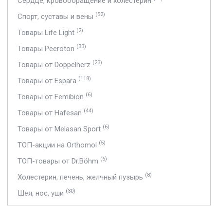
Сердце, кровообращение и холестерин
(52)
Спорт, суставы и вены
(2)
Товары Life Light
(33)
Товары Peeroton
(23)
Товары от Doppelherz
(118)
Товары от Espara
(6)
Товары от Femibion
(44)
Товары от Hafesan
(6)
Товары от Melasan Sport
(5)
ТОП-акции на Orthomol
(6)
ТОП-товары от Dr.Böhm
(8)
Холестерин, печень, желчный пузырь
(30)
Шея, нос, уши